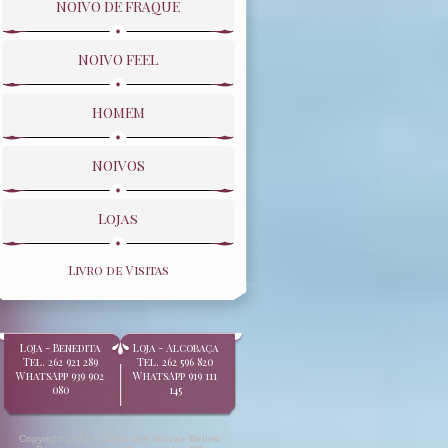
NOIVO DE FRAQUE
NOIVO FEEL
HOMEM
NOIVOS
Lojas
Livro de Visitas
Loja - Benedita
Loja - Alcobaça
Tel. 262 921 289
Tel. 262 596 820
WhatsApp 939 902
WhatsApp 919 111
080
145
Copyright 2013 ©
Casa das Noivas Belina