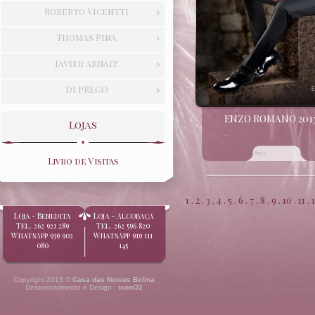
Roberto Vicentti
Thomas Pina
Javier Arnaiz
DI PREGO
ENZO ROMANO 201
Lojas
...
8152
Livro de Visitas
1
.
2
.
3
.
4
.
5
.
6
.
7
.
8
.
9
.
10
.
11
.
1
Loja - Benedita
Loja - Alcobaça
Tel. 262 921 289
Tel. 262 596 820
WhatsApp 939 902
WhatsApp 919 111
080
145
Copyright 2013 ©
Casa das Noivas Belina
Desenvolvimento e Design :
iconO2