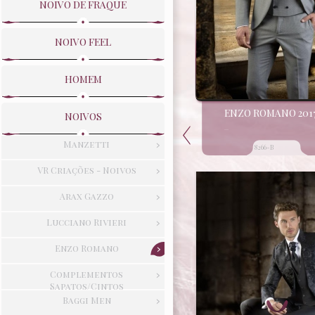
NOIVO DE FRAQUE
NOIVO FEEL
HOMEM
ENZO ROMANO 201
NOIVOS
...
Manzetti
8266-B
VR Criações - Noivos
Arax Gazzo
Lucciano Rivieri
Enzo Romano
Complementos
Sapatos/Cintos
Baggi Men