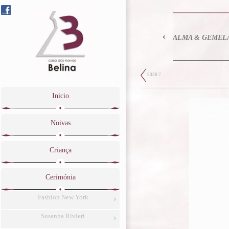
ALMA & GEMEL
5038.7
Inicio
Noivas
Criança
Cerimónia
Fashion New York
Susanna Rivieri