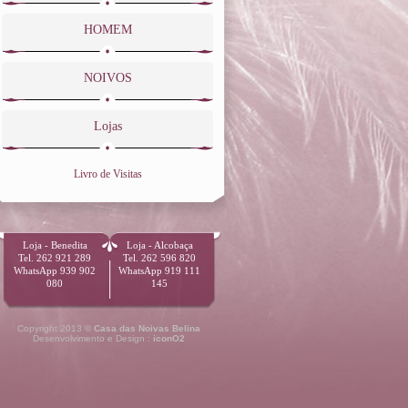
HOMEM
NOIVOS
Lojas
Livro de Visitas
Loja - Benedita
Loja - Alcobaça
Tel. 262 921 289
Tel. 262 596 820
WhatsApp 939 902
WhatsApp 919 111
080
145
Copyright 2013 ©
Casa das Noivas Belina
Desenvolvimento e Design :
iconO2