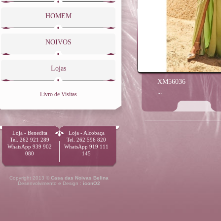
HOMEM
NOIVOS
Lojas
XM56036
...
Livro de Visitas
Loja - Benedita
Loja - Alcobaça
Tel. 262 921 289
Tel. 262 596 820
WhatsApp 939 902
WhatsApp 919 111
080
145
Copyright 2013 ©
Casa das Noivas Belina
Desenvolvimento e Design :
iconO2