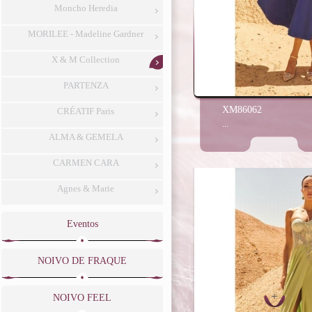
Moncho Heredia
MORILEE - Madeline Gardner
X & M Collection
PARTENZA
XM86062
CRÉATIF Paris
...
ALMA & GEMELA
CARMEN CARA
Agnes & Marie
Eventos
NOIVO DE FRAQUE
NOIVO FEEL