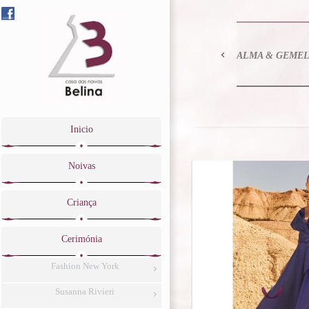
ALMA & GEME
Inicio
Noivas
Criança
Cerimónia
Fashion New York
Susanna Rivieri