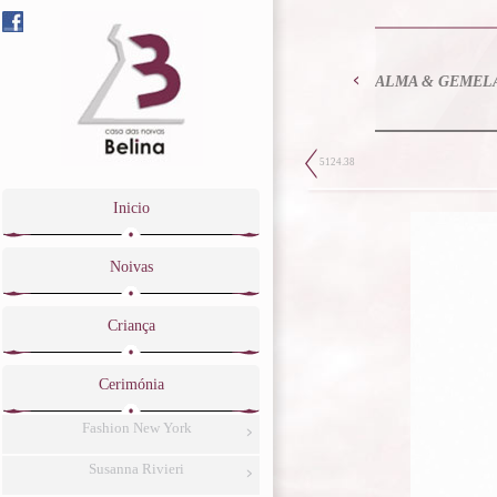
ALMA & GEMEL
5124.38
Inicio
Noivas
Criança
Cerimónia
Fashion New York
Susanna Rivieri