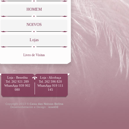
HOMEM
NOIVOS
Lojas
Livro de Visitas
Loja - Benedita
Loja - Alcobaça
Tel. 262 921 289
Tel. 262 596 820
WhatsApp 939 902
WhatsApp 919 111
080
145
Copyright 2013 ©
Casa das Noivas Belina
Desenvolvimento e Design :
iconO2